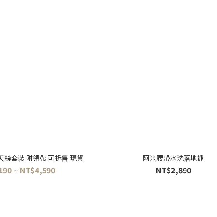
天絲套裝 附領帶 可拆售 現貨
阿米腰帶水洗落地褲
190 ~ NT$4,590
NT$2,890