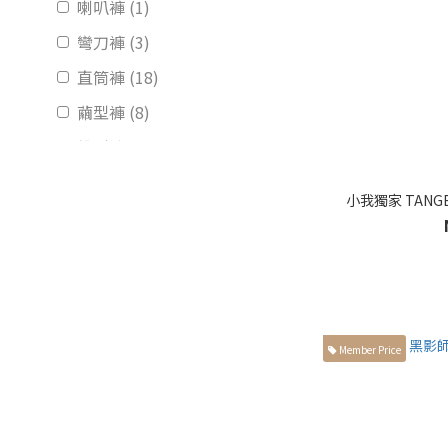
喇叭褲 (1)
彎刀褲 (3)
直筒褲 (18)
繭型褲 (8)
錐型褲 (3)
服飾種類
小我獨家 TAN
套裝 (2)
裙裝 (2)
短褲 (15)
長褲 (24)
Member Price
外套 (1)
襯衫 (1)
風格類別