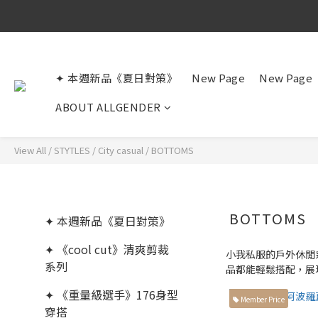
✦ 本週新品《夏日對策》
New Page
New Page
ABOUT ALLGENDER
View All
/
STYTLES
/
City casual
/
BOTTOMS
BOTTOMS
✦ 本週新品《夏日對策》
✦ 《cool cut》清爽剪裁
小我私服的戶外休閒
系列
品都能輕鬆搭配，展
✦ 《重量級選手》176身型
Member Price
穿搭