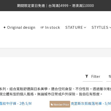
期間限定夏日免運｜台灣滿$4999・港澳滿$10000
✦ Original design
☞ In stock
STATURE
STYTLES
Filter
系列，結合寬鬆舒適與日系美學，適合任何身型、不分性別。透過層次堆
現立體有型的個人風格，無論城市日常或戶外探險，皆自在有態度。
Member Price