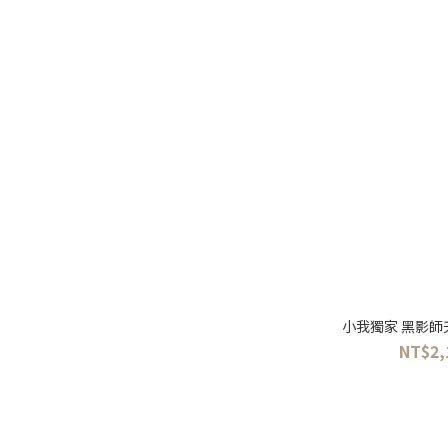
獨家設計 (4)
正裝 (12)
休閒 (38)
素面 (9)
圖案線條 (5)
小我獨家 黑影師
NT$2,