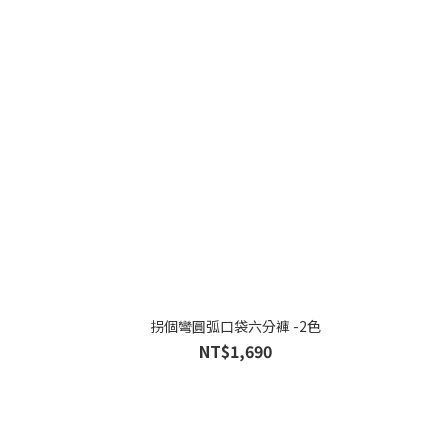
拐個彎圓弧口袋六分褲 -2色
NT$1,690