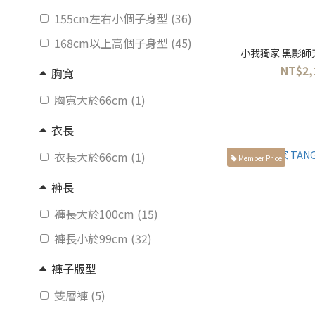
155cm左右小個子身型 (36)
168cm以上高個子身型 (45)
小我獨家 黑影師
NT$2,
胸寬
胸寬大於66cm (1)
衣長
衣長大於66cm (1)
Member Price
褲長
褲長大於100cm (15)
褲長小於99cm (32)
褲子版型
雙層褲 (5)