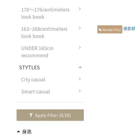
170～176centimeters
look book
163~168centimeters
Member Price
look book
UNDER 165cm
recommend
STYTLES
City casual
Smart casual
Apply Filter
(0/20)
身高