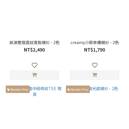
168cm
以上高
個子身
型 (80)
胸
寬
粼波壓摺直紋寬鬆襯衫 - 2色
creamy小肩束繩襯衫 - 2色
NT$2,490
NT$1,790
胸寬
大於
66cm
(32)
胸寬
小於
Member Price
Member Price
59cm
(25)
胸寬
介於
60-
65cm