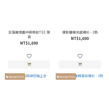
(21)
衣
長
衣長
日落織領圍中磅條紋TEE 現
邃影皺褶光感襯衫 - 2色
大於
貨
NT$1,690
66cm
NT$1,690
(49)
衣長
小於
65cm
(30)
Member Price
Member Price
褲
長
褲長大
於
100cm