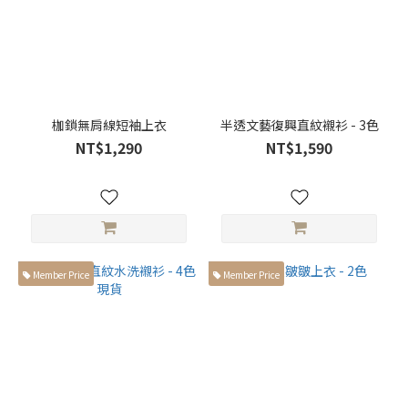
(2)
褲長
小於
99cm
(2)
枷鎖無肩線短袖上衣
半透文藝復興直紋襯衫 - 3色
褲
NT$1,290
NT$1,590
子
版
型
雙
層
褲
Member Price
Member Price
(1)
直
筒
褲
(2)