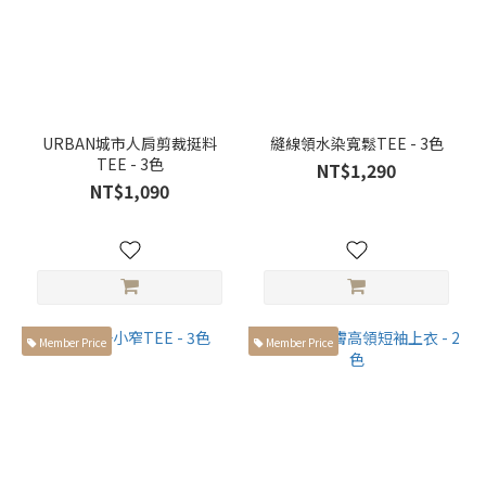
家
設
計
(9)
正
URBAN城市人肩剪裁挺料
縫線領水染寬鬆TEE - 3色
裝
TEE - 3色
NT$1,290
(33)
NT$1,090
休
閒
(57)
素
面
(29)
Member Price
Member Price
圖
案
線
條
(19)