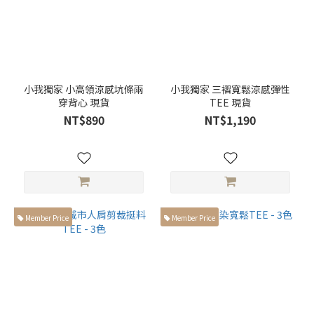
短
袖
(35)
外
套
小我獨家 小高領涼感坑條兩
小我獨家 三褶寬鬆涼感彈性
(27)
穿背心 現貨
TEE 現貨
襯
NT$890
NT$1,190
衫
(20)
背
心
(7)
Member Price
Member Price
風
格
類
別
獨