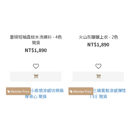
繭
型
褲
(1)
服
重磅短袖直紋水洗襯衫 - 4色
火山灰皺皺上衣 - 2色
飾
現貨
NT$1,890
種
NT$1,890
類
套
裝
(2)
長
Member Price
Member Price
褲
(3)
長
袖
(7)