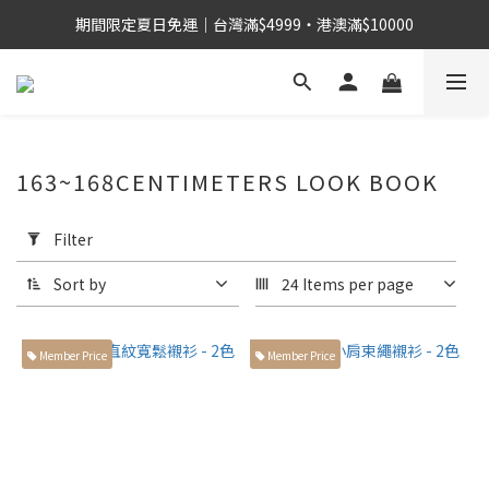
期間限定夏日免運｜台灣滿$4999・港澳滿$10000
163~168CENTIMETERS LOOK BOOK
Apply
Filter
Filter
(0/20)
Sort by
24 Items per page
身
高
Member Price
Member Price
155cm
左右小
個子身
型 (48)