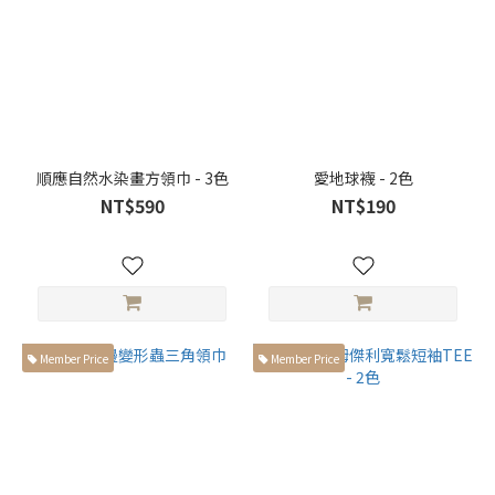
繭
型
褲
(1)
錐
型
褲
順應自然水染畫方領巾 - 3色
愛地球襪 - 2色
(3)
NT$590
NT$190
服
飾
種
類
短
Member Price
Member Price
褲
(1)
長
褲
(8)