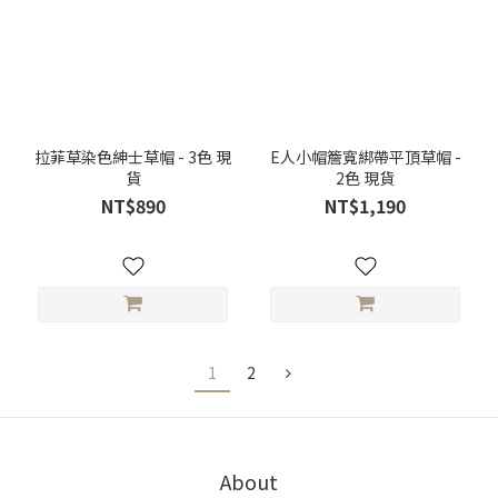
拉菲草染色紳士草帽 - 3色 現
E人小帽簷寬綁帶平頂草帽 -
貨
2色 現貨
NT$890
NT$1,190
1
2
About