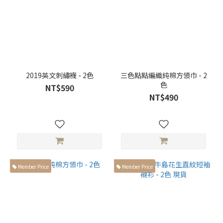
(4)
衣
長
衣長
大於
2019英文刺繡襪 - 2色
三色點點編織純棉方領巾 - 2
66cm
色
NT$590
(11)
NT$490
衣長
小於
65cm
(2)
褲
Member Price
Member Price
長
褲長大
於
100cm