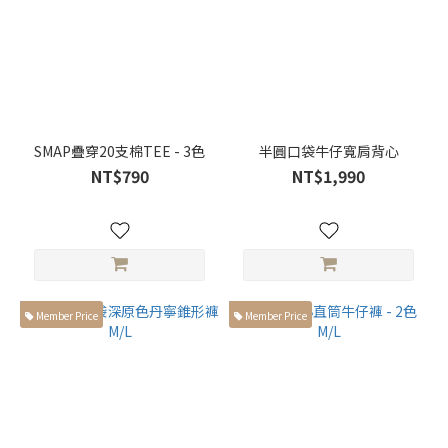
格
類
別
獨
家
設
SMAP疊穿20支棉TEE - 3色
半圓口袋牛仔寬肩背心
計
NT$790
NT$1,990
(2)
正
裝
(2)
休
閒
Member Price
Member Price
(18)
素
面
(4)