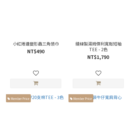
長
袖
(1)
短
袖
小紅捲邊變形蟲三角領巾
縫線製湯姆傑利寬鬆短袖
(8)
TEE - 2色
NT$490
NT$1,790
外
套
(1)
襯
衫
(3)
Member Price
Member Price
背
心
(1)
風