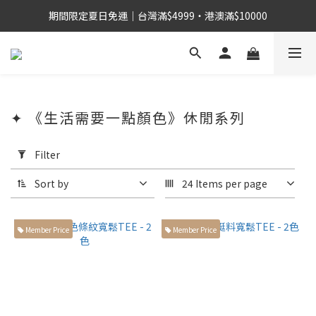
期間限定夏日免運｜台灣滿$4999・港澳滿$10000
✦ 《生活需要一點顏色》休閒系列
Apply
Filter
Filter
(0/20)
Sort by
24 Items per page
身
高
Member Price
Member Price
155cm
左右小
個子身
型 (26)