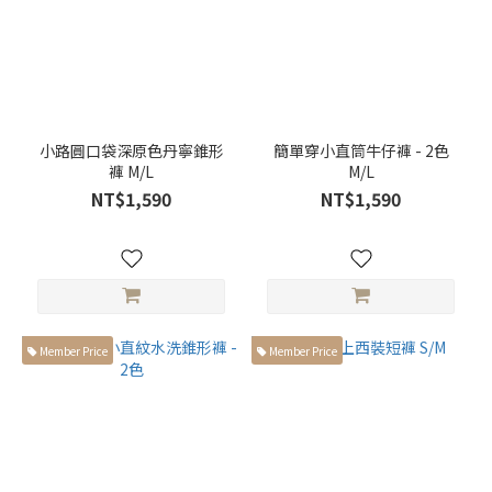
圖
案
線
條
(9)
小路圓口袋深原色丹寧錐形
簡單穿小直筒牛仔褲 - 2色
褲 M/L
M/L
NT$1,590
NT$1,590
Member Price
Member Price