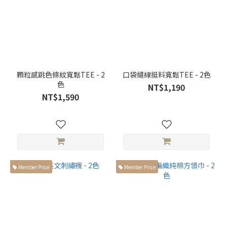
168cm
以上高
個子身
型 (35)
胸
寬
顆粒感跳色條紋寬鬆TEE - 2
口袋縫線挺料寬鬆TEE - 2色
色
NT$1,190
胸寬
NT$1,590
大於
66cm
(7)
胸寬
小於
59cm
Member Price
Member Price
(2)
胸寬
介於
60-
65cm