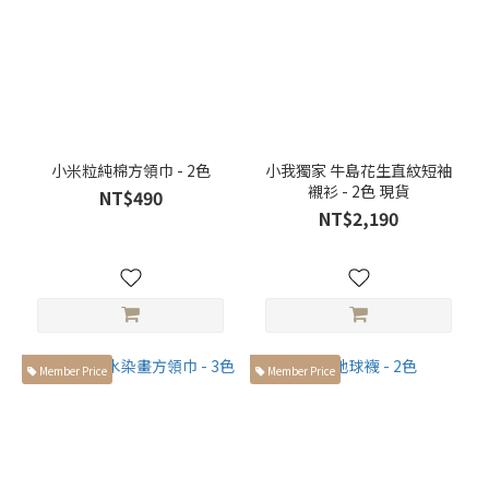
(5)
褲長
小於
99cm
(6)
褲
小米粒純棉方領巾 - 2色
小我獨家 牛島花生直紋短袖
子
襯衫 - 2色 現貨
NT$490
版
NT$2,190
型
彎
刀
褲
(2)
Member Price
Member Price
直
筒
褲
(3)