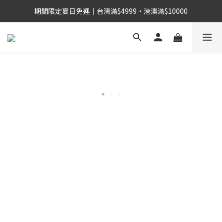
期間限定夏日免運｜台灣滿$4999・港澳滿$10000