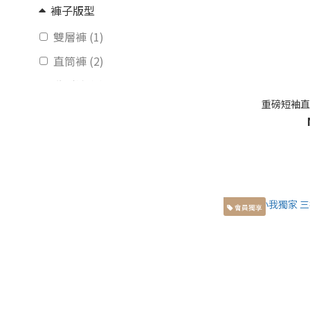
褲子版型
雙層褲 (1)
直筒褲 (2)
繭型褲 (1)
重磅短袖直紋
服飾種類
套裝 (2)
長褲 (3)
長袖 (7)
會員獨享
短袖 (35)
外套 (27)
襯衫 (20)
背心 (7)