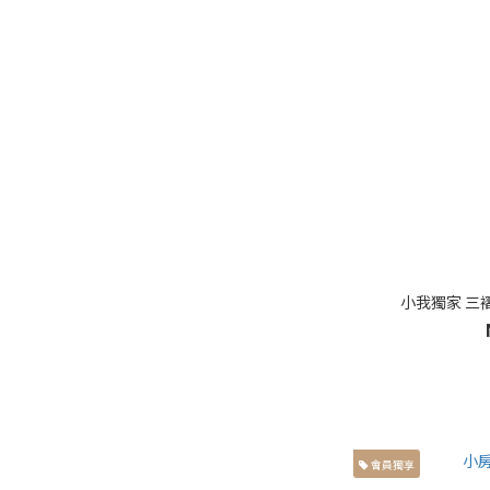
風格類別
獨家設計 (9)
正裝 (33)
休閒 (57)
素面 (29)
圖案線條 (19)
小我獨家 三
會員獨享