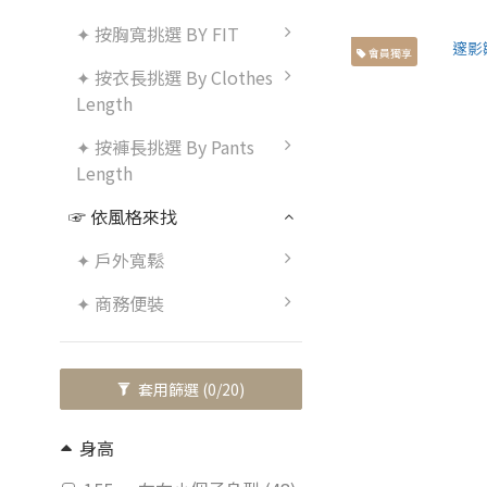
✦ 按胸寬挑選 BY FIT
會員獨享
✦ 按衣長挑選 By Clothes
Length
✦ 按褲長挑選 By Pants
Length
☞ 依風格來找
✦ 戶外寬鬆
✦ 商務便裝
套用篩選
(0/20)
身高