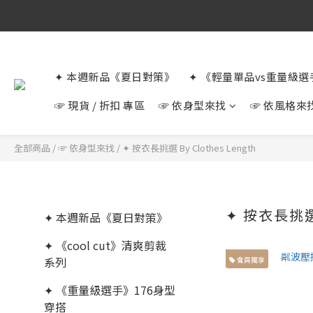
✦ 本週新品《夏日對策》
✦ 《輕量單品vs重量級
☞ 現貨 / 折扣 專區
☞ 依身型來找
☞ 依風格來
全部商品
/
☞ 依身型來找
/
✦ 按衣長挑選 By Clothes Length
✦ 按衣長挑選 
✦ 本週新品《夏日對策》
✦ 《cool cut》清爽剪裁
系列
會員獨享
✦ 《重量級選手》176身型
穿搭