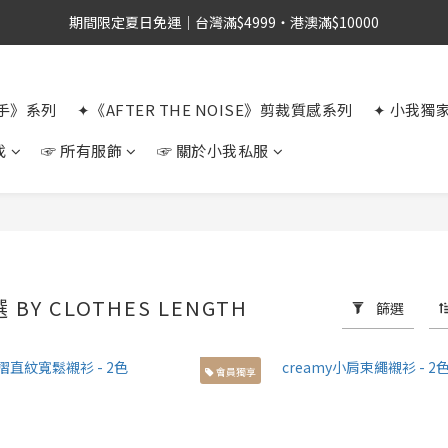
期間限定夏日免運｜台灣滿$4999・港澳滿$10000
選手》系列
✦《AFTER THE NOISE》剪裁質感系列
✦ 小我獨
找
☞ 所有服飾
☞ 關於小我私服
BY CLOTHES LENGTH
篩選
會員獨享