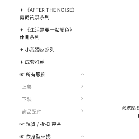
✦ 《AFTER THE NOISE》
剪裁質感系列
✦ 《生活需要一點顏色》
休閒系列
✦ 小我獨家系列
✦ 成套推薦
☞ 所有服飾
上裝
下裝
粼波壓摺
飾品配件
☞ 現貨 / 折扣 專區
☞ 依身型來找