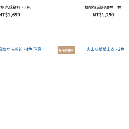
褶光感襯衫 - 2色
枷鎖無肩線短袖上衣
NT$1,690
NT$1,290
會員獨享