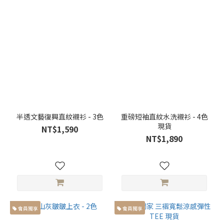
長
袖
(4)
短
袖
(29)
外
套
(16)
半透文藝復興直紋襯衫 - 3色
重磅短袖直紋水洗襯衫 - 4色
現貨
NT$1,590
襯
NT$1,890
衫
(12)
背
心
(4)
會員獨享
會員獨享
風