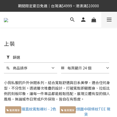
期間限定夏日免運｜台灣滿$4999・港澳滿$10000
上裝
套
用
篩選
篩
選
商品排序
每頁顯示 24 個
(0/20)
小我私服的戶外休閒系列，結合寬鬆舒適與日系美學，適合任何身
身
型、不分性別。透過層次堆疊的設計，打破寬鬆即顯壓身、拉低比
高
例的刻板印象，讓每一件單品都能輕鬆搭配，展現立體有型的個人
風格，無論城市日常或戶外探險，皆自在有態度。
155cm
左右小
會員獨享
會員獨享
個子身