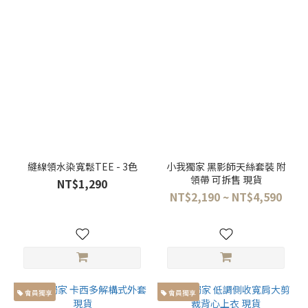
案
線
條
(18)
縫線領水染寬鬆TEE - 3色
小我獨家 黑影師天絲套裝 附
領帶 可拆售 現貨
NT$1,290
NT$2,190 ~ NT$4,590
會員獨享
會員獨享