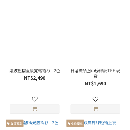
型 (33)
168cm
以上高
個子身
型 (57)
胸
寬
胸寬
大於
粼波壓摺直紋寬鬆襯衫 - 2色
日落織領圍中磅條紋TEE 現
66cm
貨
NT$2,490
(24)
NT$1,690
胸寬
小於
59cm
(15)
胸寬
會員獨享
會員獨享
介於