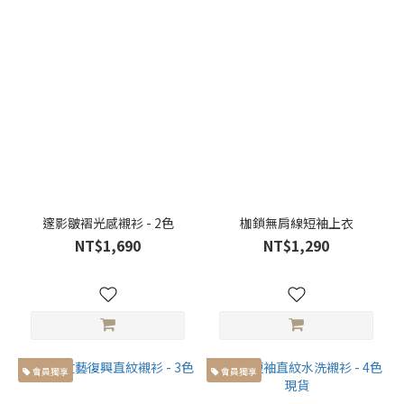
60-
65cm
(15)
衣
長
衣長
大於
66cm
(36)
邃影皺褶光感襯衫 - 2色
枷鎖無肩線短袖上衣
衣長
NT$1,690
NT$1,290
小於
65cm
(19)
服
飾
種
會員獨享
會員獨享
類