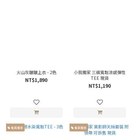
格
類
別
獨
家
設
計
(6)
正
裝
火山灰皺皺上衣 - 2色
小我獨家 三褶寬鬆涼感彈性
(17)
TEE 現貨
NT$1,890
NT$1,190
休
閒
(46)
素
面
(18)
會員獨享
會員獨享
圖