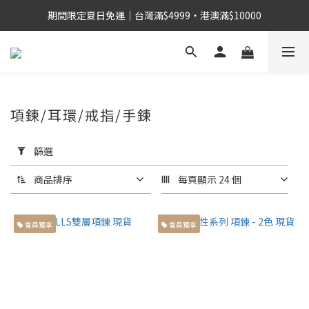
期間限定夏日免運｜台灣滿$4999・港澳滿$10000
項鍊/耳環/戒指/手鍊
套
用
篩選
篩
選
商品排序
每頁顯示 24 個
(0/20)
會員獨享
會員獨享
身
高
155cm
左右小
個子身