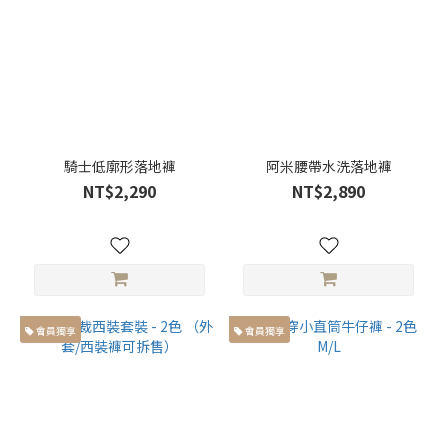
休
閒
(25)
素
面
(7)
騎士低廓形落地褲
阿米腰帶水洗落地褲
NT$2,290
NT$2,890
圖
案
線
條
(4)
會員獨享
會員獨享