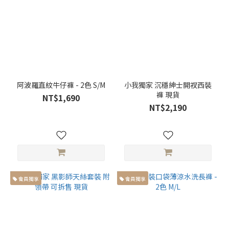
褲
長
褲長大
於
100cm
(16)
阿波羅直紋牛仔褲 - 2色 S/M
小我獨家 沉穩紳士開衩西裝
褲長
褲 現貨
NT$1,690
小於
NT$2,190
99cm
(18)
褲
子
版
會員獨享
會員獨享
型
雙
層
褲