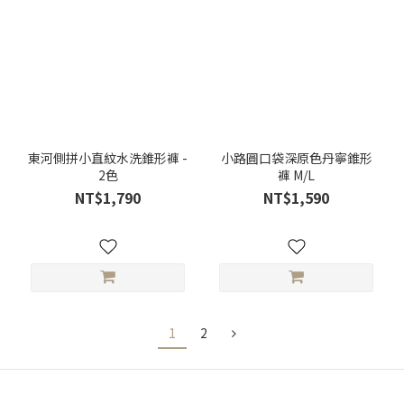
東河側拼小直紋水洗錐形褲 -
小路圓口袋深原色丹寧錐形
2色
褲 M/L
NT$1,790
NT$1,590
1
2