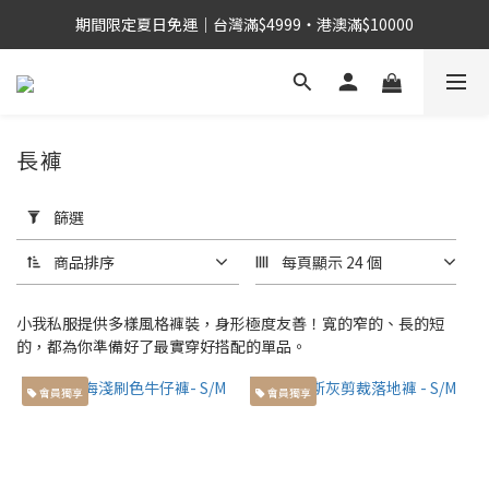
期間限定夏日免運｜台灣滿$4999・港澳滿$10000
長褲
套
用
篩選
篩
選
商品排序
每頁顯示 24 個
(0/20)
小我私服提供多樣風格褲裝，身形極度友善！寬的窄的、長的短
身
的，都為你準備好了最實穿好搭配的單品。
高
會員獨享
會員獨享
155cm
左右小
個子身
型 (19)