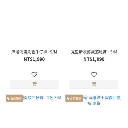
168cm
以上高
個子身
型 (29)
胸
寬
庫塔海淺刷色牛仔褲- S/M
克里斯灰剪裁落地褲 - S/M
胸寬
NT$1,990
NT$1,990
大於
66cm
(3)
衣
長
會員獨享
會員獨享
衣長
大於
66cm
(3)