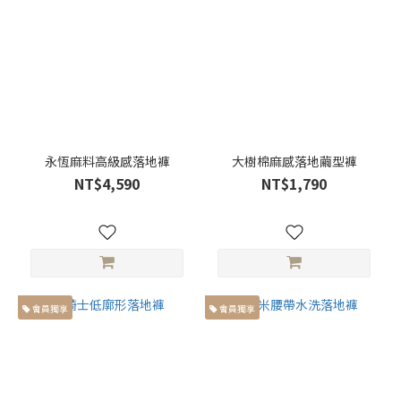
外
套
(2)
襯
衫
(1)
風
永恆麻料高級感落地褲
大樹棉麻感落地繭型褲
格
NT$4,590
NT$1,790
類
別
獨
家
設
計
會員獨享
會員獨享
(2)
正
裝
(11)