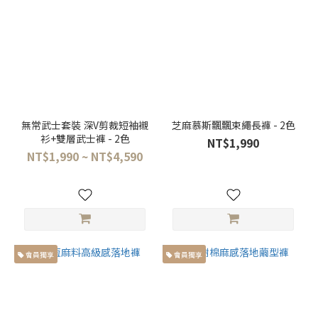
錐
型
褲
(5)
服
飾
種
無常武士套裝 深V剪裁短袖襯
芝麻慕斯飄飄束繩長褲 - 2色
類
衫+雙層武士褲 - 2色
NT$1,990
NT$1,990 ~ NT$4,590
套
裝
(1)
裙
裝
(1)
會員獨享
會員獨享
長
褲
(28)