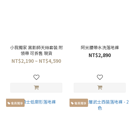
小我獨家 黑影師天絲套裝 附
阿米腰帶水洗落地褲
領帶 可拆售 現貨
NT$2,890
NT$2,190 ~ NT$4,590
會員獨享
會員獨享