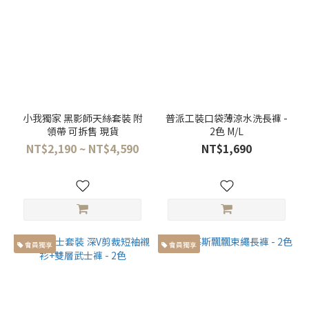
(4)
喇
叭
褲
(1)
彎
小我獨家 黑影師天絲套裝 附
普派工裝口袋薄涼水洗長褲 -
刀
領帶 可拆售 現貨
2色 M/L
褲
NT$2,190 ~ NT$4,590
NT$1,690
(4)
直
筒
褲
(13)
繭
會員獨享
會員獨享
型
褲
(7)