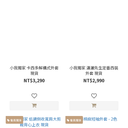
(24)
圖
案
線
條
(10)
小我獨家 卡西多解構式外套
小我獨家 瀟灑先生定番西裝
現貨
外套 現貨
NT$3,290
NT$2,990
會員獨享
會員獨享