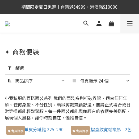
期間限定夏日免運｜台灣滿$4999・港澳滿$10000
✦ 商務便裝
套
用
篩選
篩
選
商品排序
每頁顯示 24 個
(0/20)
小我私服的百搭西裝系列 我們的西裝系列打破界限，適合任何年
身
齡、任何身型、不分性別。精緻剪裁兼顧舒適，無論正式場合或日
高
常穿搭都能輕鬆駕馭。每一件西裝都能與你原有的衣櫃完美搭配，
展現個人風格，讓你時刻自在，優雅自信。
155cm
左右小
會員獨享
會員獨享
個子身