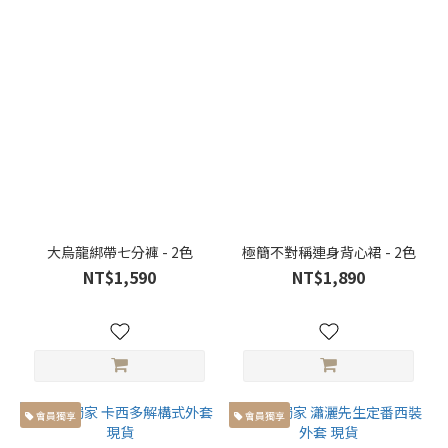
風
格
類
別
獨
家
設
計
(5)
正
大烏龍綁帶七分褲 - 2色
極簡不對稱連身背心裙 - 2色
裝
NT$1,590
NT$1,890
(44)
休
閒
(37)
素
會員獨享
會員獨享
面