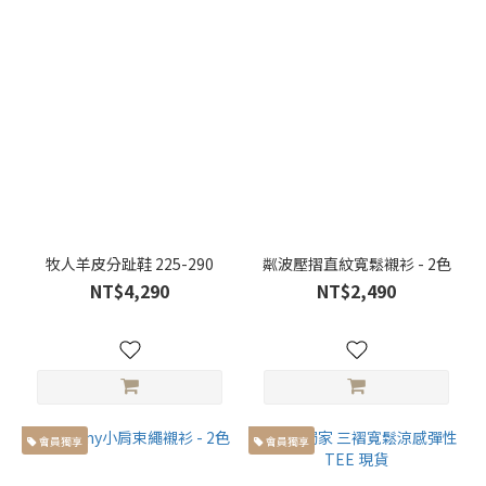
型 (47)
168cm
以上高
個子身
型 (69)
胸
寬
胸寬
大於
牧人羊皮分趾鞋 225-290
粼波壓摺直紋寬鬆襯衫 - 2色
66cm
NT$4,290
NT$2,490
(17)
胸寬
小於
59cm
(16)
會員獨享
會員獨享
胸寬
介於