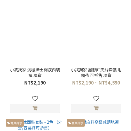
(1)
彎
刀
褲
(3)
直
筒
褲
(7)
小我獨家 沉穩紳士開衩西裝
小我獨家 黑影師天絲套裝 附
繭
褲 現貨
領帶 可拆售 現貨
型
NT$2,190
NT$2,190 ~ NT$4,590
褲
(4)
錐
型
褲
(1)
會員獨享
會員獨享