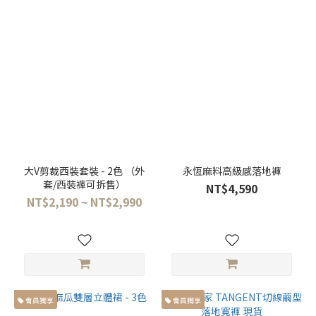
服
飾
種
類
套
裝
(1)
裙
裝
(1)
大V剪裁西裝套裝 - 2色 （外
永恆麻料高級感落地褲
套/西裝褲可拆售）
NT$4,590
短
NT$2,190 ~ NT$2,990
褲
(4)
長
褲
(14)
會員獨享
會員獨享
長