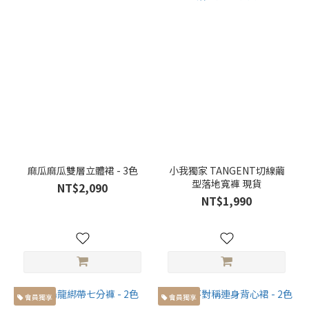
袖
(5)
短
袖
(14)
外
套
(21)
襯
衫
麻瓜麻瓜雙層立體裙 - 3色
小我獨家 TANGENT切線繭
(13)
型落地寬褲 現貨
NT$2,090
NT$1,990
背
心
(3)
看
更
多
會員獨享
會員獨享