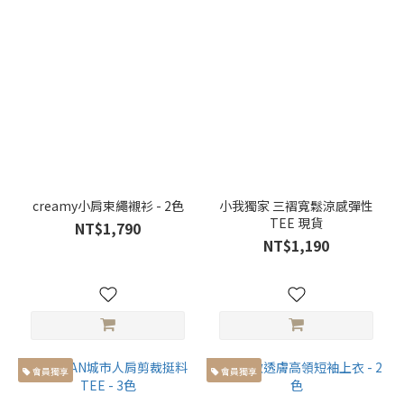
60-
65cm
(8)
衣
長
衣長
大於
66cm
(25)
creamy小肩束繩襯衫 - 2色
小我獨家 三褶寬鬆涼感彈性
TEE 現貨
NT$1,790
衣長
NT$1,190
小於
65cm
(18)
褲
長
會員獨享
會員獨享
褲長大