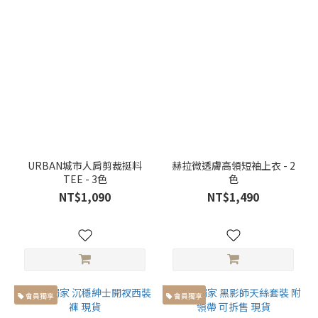
於
100cm
(9)
褲長
小於
99cm
(13)
褲
子
URBAN城市人肩剪裁挺料
赫拉微透膚高領短袖上衣 - 2
版
TEE - 3色
色
型
NT$1,090
NT$1,490
雙
層
褲
(4)
喇
叭
會員獨享
會員獨享
褲