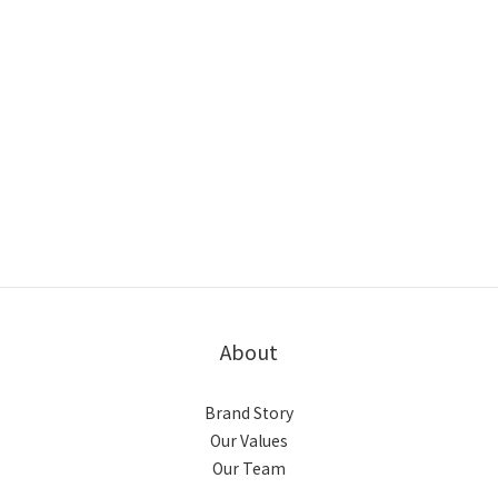
About
Brand Story
Our Values
Our Team