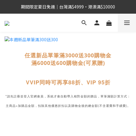
期間限定夏日免運｜台灣滿$4999・港澳滿$10000
任選新品單筆滿3000送300購物金
滿6000送600購物金
(可累贈)
VVIP同時可再享88折、VIP 95折
*請先註冊並登入官網會員，系統才會自動帶入相對金額的贈品，單筆滿額計算方式：
主商品+加購品金額，扣除其他優惠折扣以及購物金後的總金額(不含運費和手續費)。