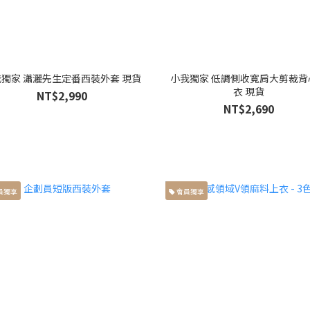
獨家 瀟灑先生定番西裝外套 現貨
小我獨家 低調側收寬肩大剪裁背
衣 現貨
NT$2,990
NT$2,690
員獨享
會員獨享