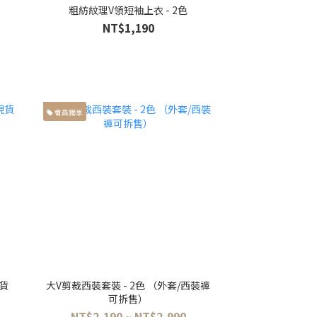
粗紡紋理V領短袖上衣 - 2色
NT$1,190
會員獨享
貨
大V剪裁西裝套裝 - 2色 （外套/西裝褲
可拆售）
NT$2,190 ~ NT$2,990