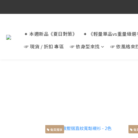
✦ 本週新品《夏日對策》
✦ 《輕量單品vs重量級
☞ 現貨 / 折扣 專區
☞ 依身型來找
☞ 依風格來
會員獨享
會