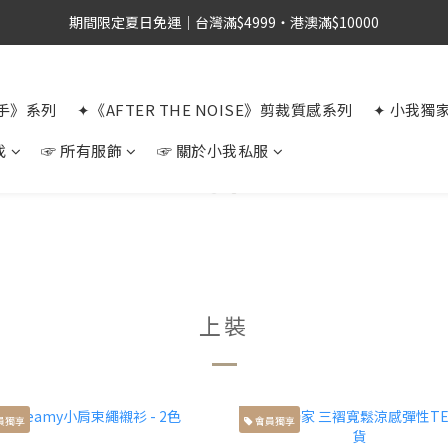
期間限定夏日免運｜台灣滿$4999・港澳滿$10000
選手》系列
✦《AFTER THE NOISE》剪裁質感系列
✦ 小我獨
找
☞ 所有服飾
☞ 關於小我私服
上裝
員獨享
會員獨享