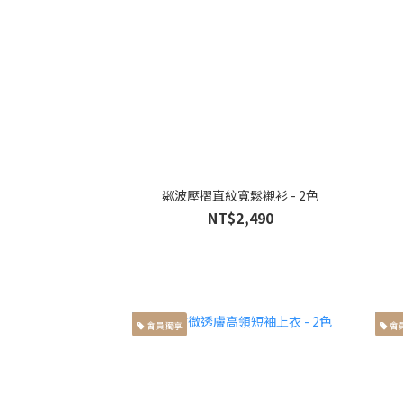
粼波壓摺直紋寬鬆襯衫 - 2色
NT$2,490
會員獨享
會