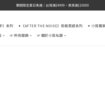
期間限定夏日免運｜台灣滿$4999・港澳滿$10000
選手》系列
✦《AFTER THE NOISE》剪裁質感系列
✦ 小我獨
找
☞ 所有服飾
☞ 關於小我私服