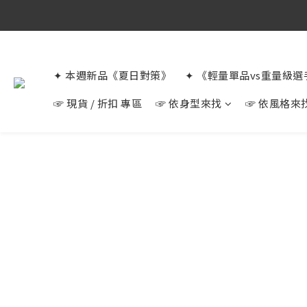
✦ 本週新品《夏日對策》
✦ 《輕量單品vs重量級
☞ 現貨 / 折扣 專區
☞ 依身型來找
☞ 依風格來