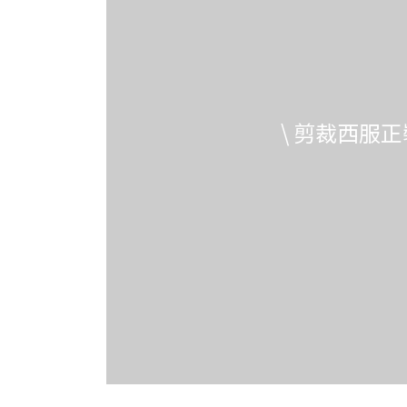
\ 剪裁西服正裝