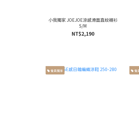
小我獨家 JOEJOE涼感滑面直紋襯衫
S/M
NT$2,190
會員獨享
會