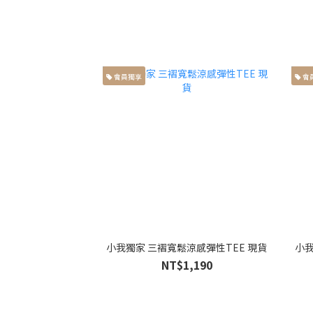
會員獨享
會
小我獨家 三褶寬鬆涼感彈性TEE 現貨
小我
NT$1,190