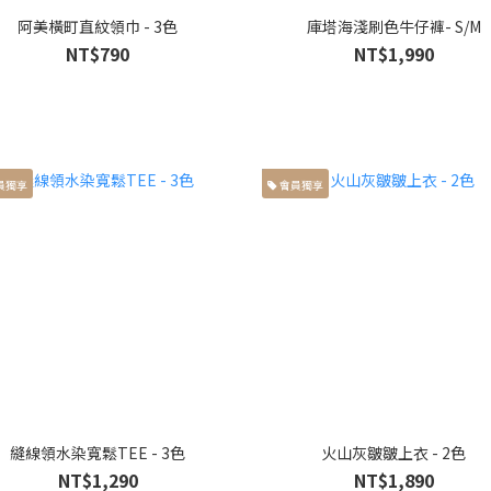
阿美橫町直紋領巾 - 3色
庫塔海淺刷色牛仔褲- S/M
NT$790
NT$1,990
員獨享
會員獨享
縫線領水染寬鬆TEE - 3色
火山灰皺皺上衣 - 2色
NT$1,290
NT$1,890