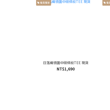
會員獨享
會
日落織領圍中磅條紋TEE 現貨
NT$1,690