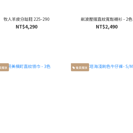
牧人羊皮分趾鞋 225-290
粼波壓摺直紋寬鬆襯衫 - 2色
NT$4,290
NT$2,490
員獨享
會員獨享