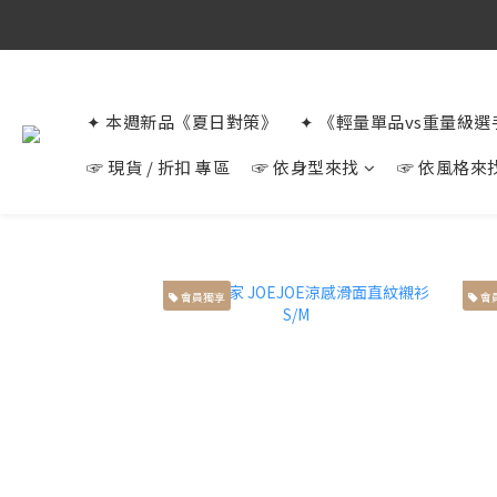
✦ 本週新品《夏日對策》
✦ 《輕量單品vs重量級
☞ 現貨 / 折扣 專區
☞ 依身型來找
☞ 依風格來
會員獨享
會