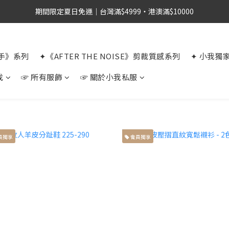
期間限定夏日免運｜台灣滿$4999・港澳滿$10000
選手》系列
✦《AFTER THE NOISE》剪裁質感系列
✦ 小我獨
找
☞ 所有服飾
☞ 關於小我私服
員獨享
會員獨享