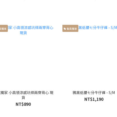
員獨享
會員獨享
獨家 小高領涼感坑條兩穿背心 現
鴉黑低腰七分牛仔褲 - S/M
貨
NT$1,190
NT$890