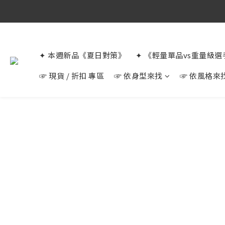
✦ 本週新品《夏日對策》
✦ 《輕量單品vs重量級
☞ 現貨 / 折扣 專區
☞ 依身型來找
☞ 依風格來