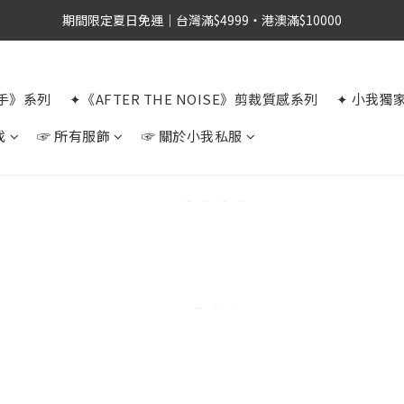
期間限定夏日免運｜台灣滿$4999・港澳滿$10000
選手》系列
✦《AFTER THE NOISE》剪裁質感系列
✦ 小我獨
找
☞ 所有服飾
☞ 關於小我私服