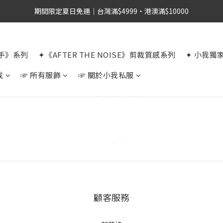
期間限定夏日免運｜台灣滿$4999・港澳滿$10000
選手》系列
✦《AFTER THE NOISE》剪裁質感系列
✦ 小我獨
找
☞ 所有服飾
☞ 關於小我私服
顧客服務