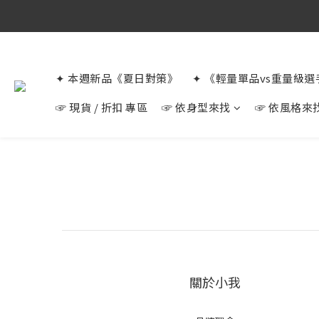
✦ 本週新品《夏日對策》
✦ 《輕量單品vs重量級
☞ 現貨 / 折扣 專區
☞ 依身型來找
☞ 依風格來
關於小我