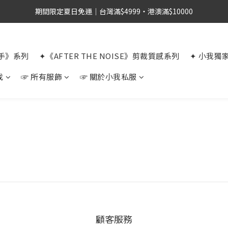
期間限定夏日免運｜台灣滿$4999・港澳滿$10000
選手》系列
✦《AFTER THE NOISE》剪裁質感系列
✦ 小我獨
找
☞ 所有服飾
☞ 關於小我私服
顧客服務