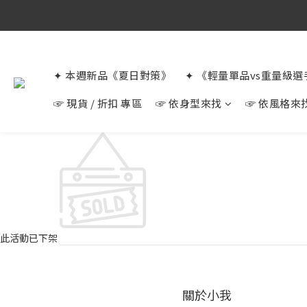
✦ 本週新品《夏日對策》
✦ 《輕量單品vs重量級
☞ 現貨 / 折扣 專區
☞ 依身型來找
☞ 依風格來
此活動已下架
關於小我