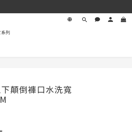
家系列
立即購買
上下顛倒褲口水洗寬
/M
理