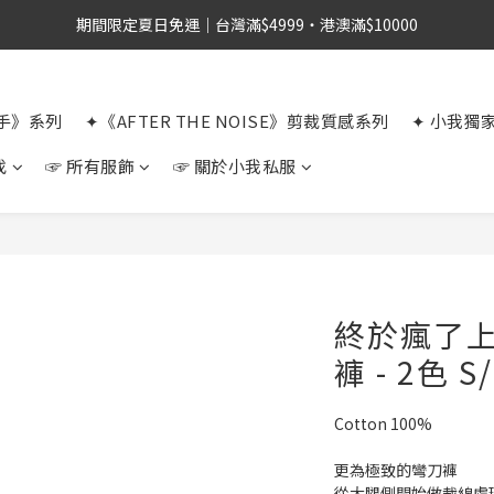
期間限定夏日免運｜台灣滿$4999・港澳滿$10000
選手》系列
✦《AFTER THE NOISE》剪裁質感系列
✦ 小我獨
找
☞ 所有服飾
☞ 關於小我私服
終於瘋了
褲 - 2色 S
Cotton 100%
更為極致的彎刀褲
從大腿側開始做裁線處