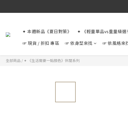
✦ 本週新品《夏日對策》
✦ 《輕量單品vs重量級
☞ 現貨 / 折扣 專區
☞ 依身型來找
☞ 依風格來
全部商品
/
✦ 《生活需要一點顏色》休閒系列