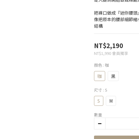
把褲口做成『迷你腰頭
像把原本的腰部細節縮
結構
NT$2,190
NT$1,990
會員獨享
顏色
: 咖
咖
黑
尺寸
: S
S
M
數量