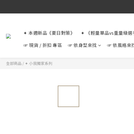
✦ 本週新品《夏日對策》
✦ 《輕量單品vs重量級
☞ 現貨 / 折扣 專區
☞ 依身型來找
☞ 依風格來
全部商品
/
✦ 小我獨家系列