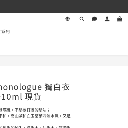
家系列
立即購買
onologue 獨白衣
10ml 現貨
世隔絕，不想被打擾的想法；
平和，高山茶和白玉蘭葉冷淡水氣，又是
和乳香的加入，檀香木、沈香木、龍涎香