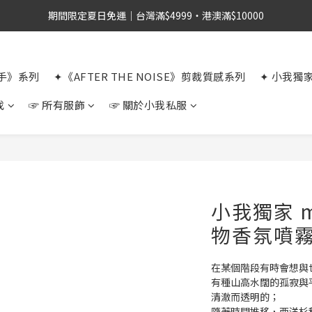
期間限定夏日免運｜台灣滿$4999・港澳滿$10000
選手》系列
✦《AFTER THE NOISE》剪裁質感系列
✦ 小我獨
找
☞ 所有服飾
☞ 關於小我私服
小我獨家 m
物香氛噴霧
在某個階段有時會想與
有種山高水闊的孤寂與
清澈而透明的；
隨著時間推移，西洋杉