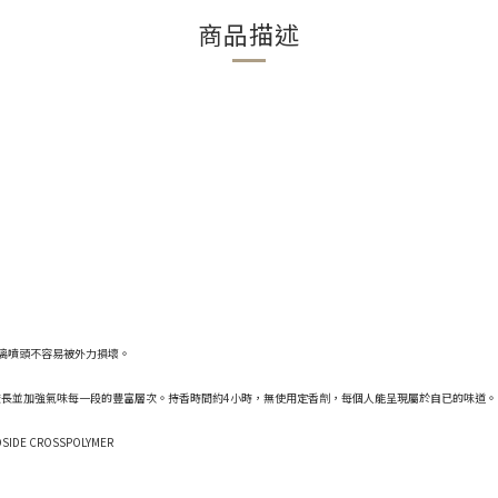
商品描述
璃噴頭不容易被外力損壞。
較長並加強氣味每一段的豐富層次。持香時間約4小時，無使用定香劑，每個人能呈現屬於自已的味道。
IDE CROSSPOLYMER