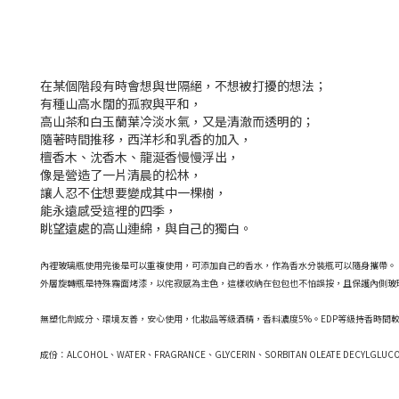
在某個階段有時會想與世隔絕，不想被打擾的想法；
有種山高水闊的孤寂與平和，
高山茶和白玉蘭葉冷淡水氣，又是清澈而透明的；
隨著時間推移，西洋杉和乳香的加入，
檀香木、沈香木、龍涎香慢慢浮出，
像是營造了一片清晨的松林，
讓人忍不住想要變成其中一棵樹，
能永遠感受這裡的四季，
眺望遠處的高山連綿，與自己的獨白。
內裡玻璃瓶使用完後是可以重複使用，可添加自己的香水，作為香水分裝瓶可以隨身攜帶。
外層旋轉瓶是特殊霧面烤漆，
以侘寂感為主色，這樣收納在包包也不怕誤按，且保護內側玻
無塑化劑成分、環境友善，安心使用，化妝品等級酒精，香料濃度5%。EDP等級持香時間
成份：ALCOHOL、WATER、FRAGRANCE、GLYCERIN、SORBITAN OLEATE DECYLGLUCOS