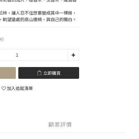
松林，讓人忍不住想要變成其中一棵樹，
，眺望遠處的高山連綿，與自己的獨白。
90
立即購買
加入追蹤清單
顧客評價