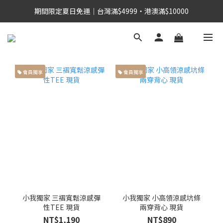
期間限定夏日免運｜台灣滿$4999・港澳滿$10000
會員獨享
會員獨享
小我獨家 三褶寬鬆涼感彈
小我獨家 小高領涼感坑條
性TEE 現貨
兩穿背心 現貨
NT$1,190
NT$890