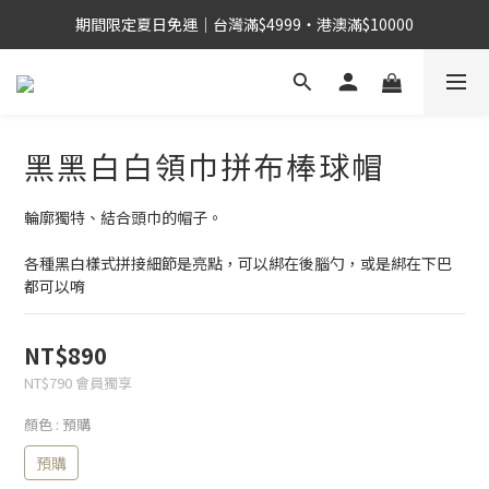
期間限定夏日免運｜台灣滿$4999・港澳滿$10000
黑黑白白領巾拼布棒球帽
輪廓獨特、結合頭巾的帽子。
各種黑白樣式拼接細節是亮點，可以綁在後腦勺，或是綁在下巴
都可以唷
NT$890
NT$790
會員獨享
顏色
: 預購
預購