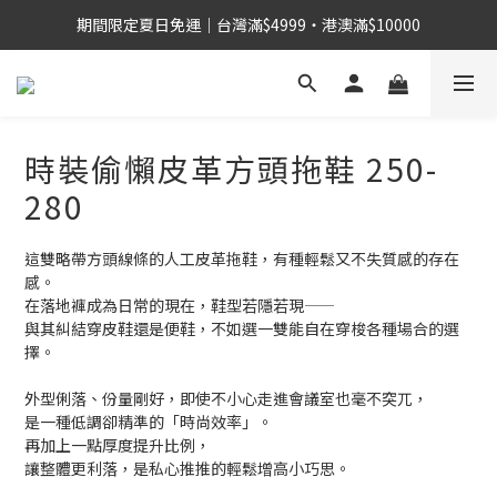
期間限定夏日免運｜台灣滿$4999・港澳滿$10000
時裝偷懶皮革方頭拖鞋 250-
280
這雙略帶方頭線條的人工皮革拖鞋，有種輕鬆又不失質感的存在
感。
在落地褲成為日常的現在，鞋型若隱若現——
與其糾結穿皮鞋還是便鞋，不如選一雙能自在穿梭各種場合的選
擇。
外型俐落、份量剛好，即使不小心走進會議室也毫不突兀，
是一種低調卻精準的「時尚效率」。
再加上一點厚度提升比例，
讓整體更利落，是私心推推的輕鬆增高小巧思。