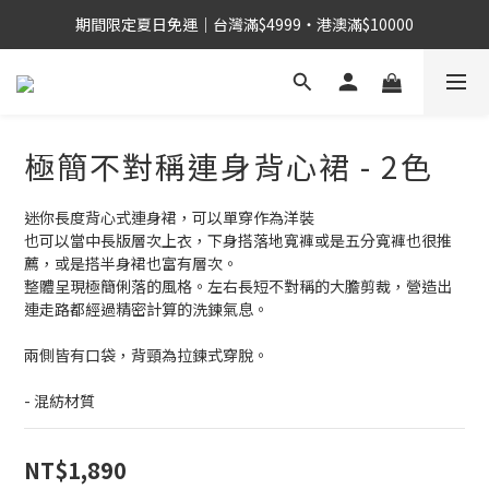
期間限定夏日免運｜台灣滿$4999・港澳滿$10000
極簡不對稱連身背心裙 - 2色
迷你長度背心式連身裙，可以單穿作為洋裝
也可以當中長版層次上衣，下身搭落地寬褲或是五分寬褲也很推
薦，或是搭半身裙也富有層次。
整體呈現極簡俐落的風格。左右長短不對稱的大膽剪裁，營造出
連走路都經過精密計算的洗鍊氣息。
兩側皆有口袋，背頸為拉鍊式穿脫。
- 混紡材質
NT$1,890