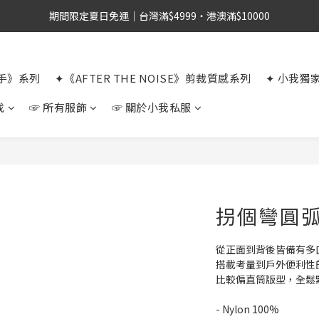
期間限定夏日免運｜台灣滿$4999・港澳滿$10000
選手》系列
✦《AFTER THE NOISE》剪裁質感系列
✦ 小我獨
找
☞ 所有服飾
☞ 關於小我私服
拐個彎圓弧
從正面到背後皆備有多
搭載考量到戶外便利性
比較偏直筒版型，全鬆
- Nylon 100%