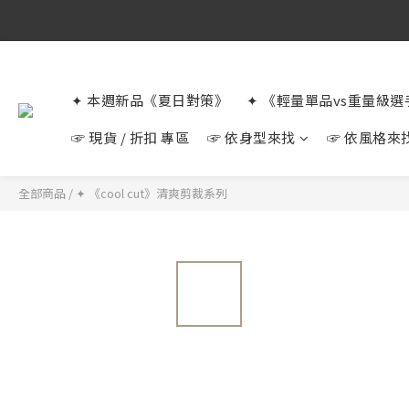
✦ 本週新品《夏日對策》
✦ 《輕量單品vs重量級
☞ 現貨 / 折扣 專區
☞ 依身型來找
☞ 依風格來
全部商品
/
✦ 《cool cut》清爽剪裁系列