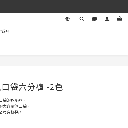
家系列
立即購買
口袋六分褲 -2色
口袋的過膝褲，
的大容量側口袋，
緊腰有綁繩。