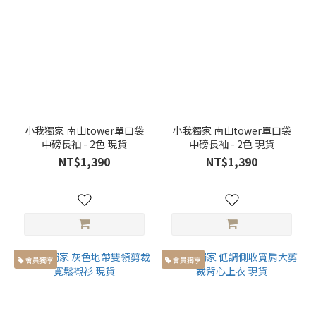
65cm
(21)
衣
長
衣長
大於
66cm
小我獨家 南山tower單口袋
小我獨家 南山tower單口袋
(49)
中磅長袖 - 2色 現貨
中磅長袖 - 2色 現貨
NT$1,390
NT$1,390
衣長
小於
65cm
(30)
褲
長
會員獨享
會員獨享
褲長大
於