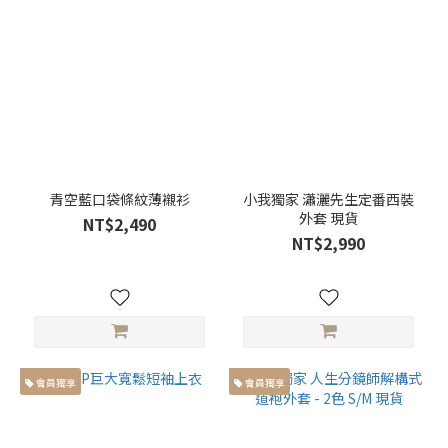
短
袖
(35)
外
套
(27)
襯
青空藍口袋條紋薄襯衫
小我獨家 瀟灑先生定番西裝
衫
外套 現貨
NT$2,490
(20)
NT$2,990
背
心
(7)
風
格
會員獨享
會員獨享
類
別