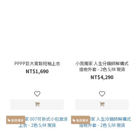
獨
家
設
計
(9)
正
裝
(33)
PPPP巨大寬鬆短袖上衣
小我獨家 人生分鏡師解構式
休
道袍外套 - 2色 S/M 現貨
NT$1,690
閒
NT$4,290
(57)
素
面
(29)
圖
會員獨享
會員獨享
案
線
條