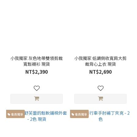
100cm
(2)
褲長
小於
99cm
(2)
褲
小我獨家 灰色地帶雙領剪裁
小我獨家 低調側收寬肩大剪
子
寬鬆襯衫 現貨
裁背心上衣 現貨
版
NT$2,390
NT$2,690
型
雙
層
褲
(1)
直
會員獨享
會員獨享
筒
褲
(2)