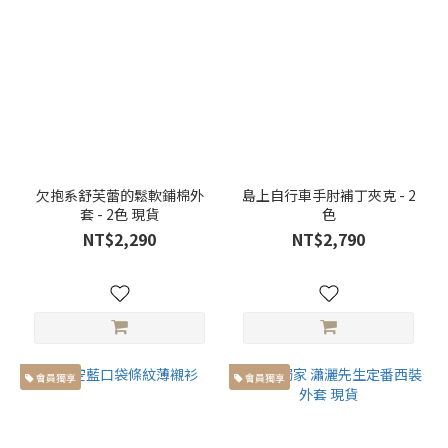
繭
型
褲
(1)
服
飾
種
欠抱系舒芙蕾的鬆軟鋪棉外
島上自行車手肘補丁夾克 - 2
類
套 - 2色 現貨
色
NT$2,290
NT$2,790
套
裝
(2)
長
褲
(3)
會員獨享
會員獨享
長
袖
(7)