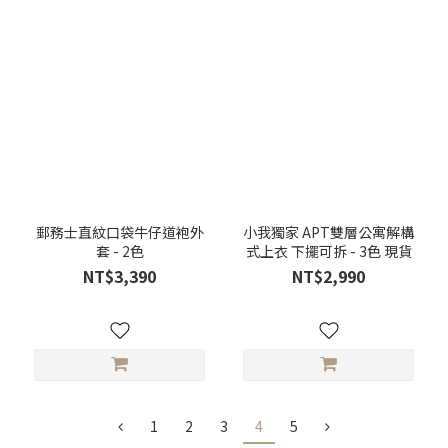
郵務士直紋口袋牛仔道袍外
小我獨家 APT雙層公寓解構
套 - 2色
式上衣 下擺可拆 - 3色 現貨
NT$3,390
NT$2,990
1
2
3
4
5