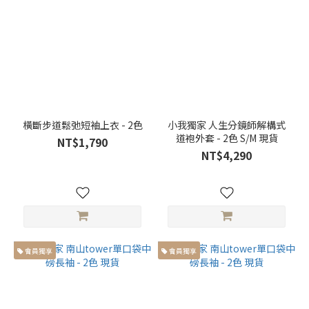
168cm
以上高
個子身
型 (80)
胸
寬
橫斷步道鬆弛短袖上衣 - 2色
小我獨家 人生分鏡師解構式
胸寬
道袍外套 - 2色 S/M 現貨
NT$1,790
大於
NT$4,290
66cm
(32)
胸寬
小於
59cm
(25)
會員獨享
會員獨享
胸寬
介於
60-