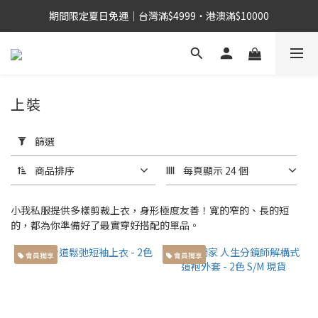
期間限定夏日免運｜台灣滿$4999・港澳滿$10000
上裝
套
用
篩選
篩
選
商品排序
每頁顯示 24 個
(0/20)
小我私服提供多樣剪裁上衣，身形極度友善！寬的窄的、長的短
身
的，都為你準備好了最實穿好搭配的單品。
高
會員獨享
會員獨享
155cm
左右小
個子身
型 (48)